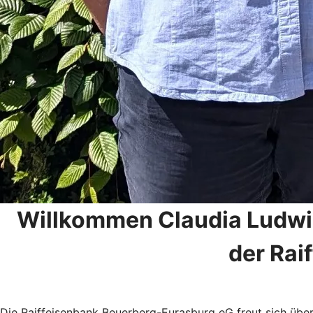
Willkommen Claudia Ludwig:
der Rai
Die Raiffeisenbank Beuerberg-Eurasburg eG freut sich über