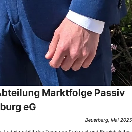
Abteilung Marktfolge Passiv
sburg eG
Beuerberg, Mai 2025
ia Ludwig erhält das Team von Prokurist und Bereichsleiter