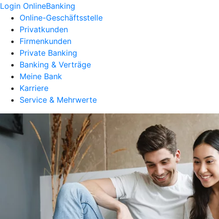
Login OnlineBanking
Online-Geschäftsstelle
Privatkunden
Firmenkunden
Private Banking
Banking & Verträge
Meine Bank
Karriere
Service & Mehrwerte