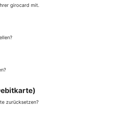
rer girocard mit.
ellen?
en?
ebitkarte)
rte zurücksetzen?