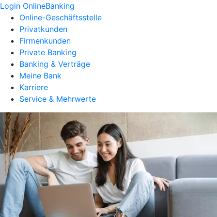
Login OnlineBanking
Online-Geschäftsstelle
Privatkunden
Firmenkunden
Private Banking
Banking & Verträge
Meine Bank
Karriere
Service & Mehrwerte