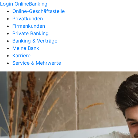
Login OnlineBanking
Online-Geschäftsstelle
Privatkunden
Firmenkunden
Private Banking
Banking & Verträge
Meine Bank
Karriere
Service & Mehrwerte