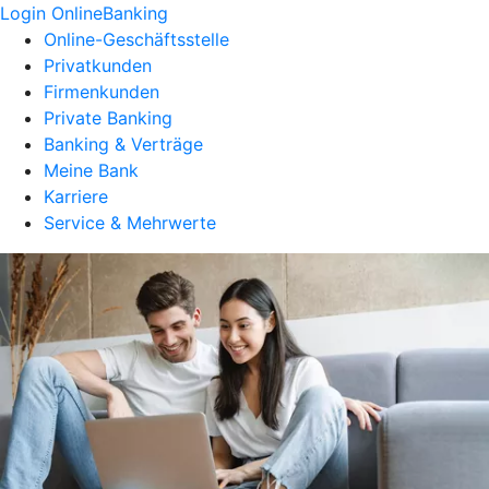
Login OnlineBanking
Online-Geschäftsstelle
Privatkunden
Firmenkunden
Private Banking
Banking & Verträge
Meine Bank
Karriere
Service & Mehrwerte