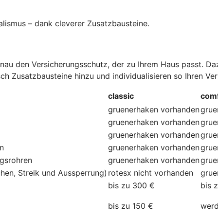
alismus – dank cleverer Zusatzbausteine
.
au den Versicherungsschutz, der zu Ihrem Haus passt. Dazu
ch Zusatzbausteine hinzu und individualisieren so Ihren Ve
classic
comf
gruenerhaken
vorhanden
grue
gruenerhaken
vorhanden
grue
gruenerhaken
vorhanden
grue
en
gruenerhaken
vorhanden
grue
ngsrohren
gruenerhaken
vorhanden
grue
hen, Streik und Aussperrung)
rotesx
nicht vorhanden
grue
bis zu 300 €
bis 
bis zu 150 €
werd